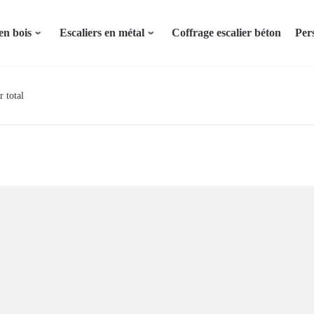
en bois
Escaliers en métal
Coffrage escalier béton
Per
r total