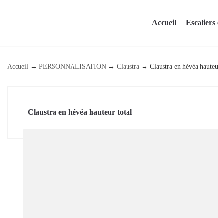
Skip
to
Accueil
Escaliers 
content
Accueil
→
PERSONNALISATION
→
Claustra
→
Claustra en hévéa hauteu
Claustra en hévéa hauteur total