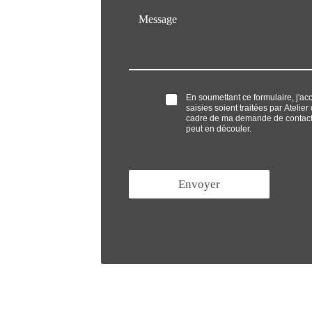
M
i
p
e
l
h
s
*
o
s
n
a
e
g
*
e
O
En soumettant ce formulaire, j'ac
*
saisies soient traitées par Atelie
p
cadre de ma demande de contact 
t
peut en découler.
'
i
n
*
Envoyer