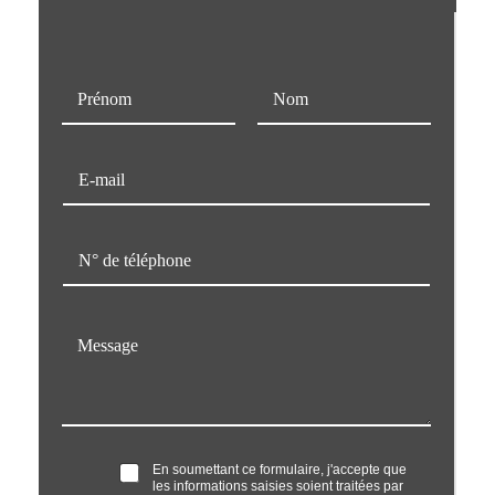
N
o
m
Prénom
Nom
*
E
-
m
a
T
i
é
l
l
*
é
M
p
e
h
s
o
s
n
a
e
g
*
e
O
En soumettant ce formulaire, j'accepte que
*
les informations saisies soient traitées par
p