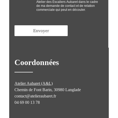
Atelier des Escaliers Aubaret dans le cadre
t
de ma demande de contact et de relation
'
commerciale qui peut en découler.
i
n
*
Envoyer
Coordonnées
Atelier Aubaret (A&L)
Chemin de Font Barin, 30980 Langlade
contact@atelieraubaret.fr
04 69 00 13 78