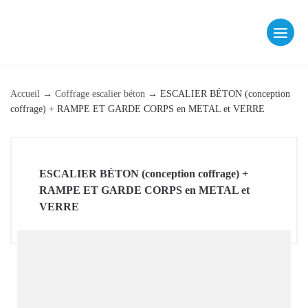
Skip
to
content
fab fa-facebook
fab fa-instagram
Accueil
→
Coffrage escalier béton
→
ESCALIER BÉTON (conception
coffrage) + RAMPE ET GARDE CORPS en METAL et VERRE
ESCALIER BÉTON (conception coffrage) +
RAMPE ET GARDE CORPS en METAL et
VERRE