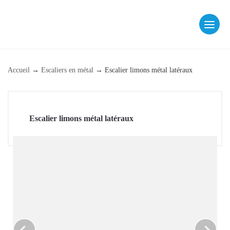
Skip
to
content
fab fa-facebook
fab fa-instagram
Accueil
→
Escaliers en métal
→
Escalier limons métal latéraux
Escalier limons métal latéraux