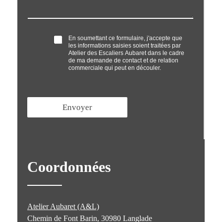
s
n
a
e
g
*
e
O
En soumettant ce formulaire, j'accepte que
*
les informations saisies soient traitées par
p
Atelier des Escaliers Aubaret dans le cadre
t
de ma demande de contact et de relation
'
commerciale qui peut en découler.
i
n
*
Envoyer
Coordonnées
Atelier Aubaret (A&L)
Chemin de Font Barin, 30980 Langlade