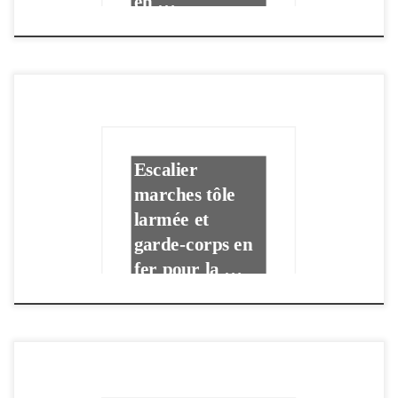
en …
Escalier
marches tôle
larmée et
garde-corps en
fer pour la …