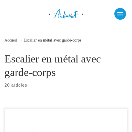
Skip
to
content
fab fa-facebook
fab fa-instagram
Accueil
→
Escalier en métal avec garde-corps
Escalier en métal avec
garde-corps
20 articles