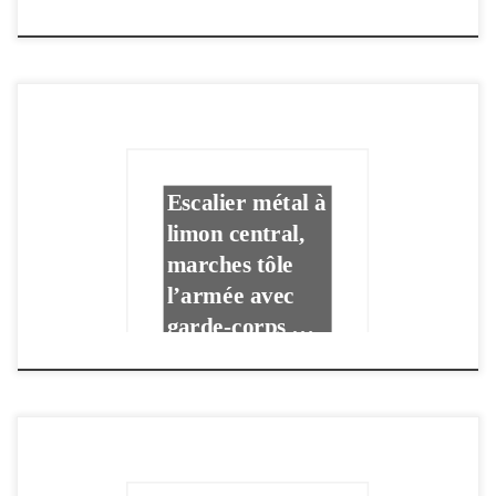
Design Bois et
Métal Bagnols
sur …
Escalier métal à
limon central,
marches tôle
l’armée avec
garde-corps …