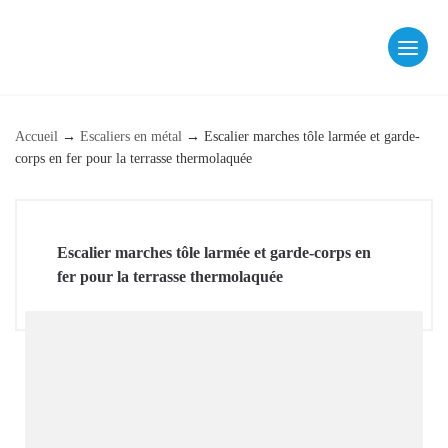
Skip
to
content
fab fa-facebook
fab fa-instagram
Accueil
→
Escaliers en métal
→
Escalier marches tôle larmée et garde-
corps en fer pour la terrasse thermolaquée
Escalier marches tôle larmée et garde-corps en
fer pour la terrasse thermolaquée