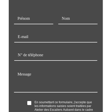
N
o
m
Prénom
Nom
*
E
-
m
a
T
i
é
l
l
*
é
M
p
e
h
s
o
s
n
a
e
g
*
e
O
En soumettant ce formulaire, j'accepte que
*
les informations saisies soient traitées par
p
Atelier des Escaliers Aubaret dans le cadre
t