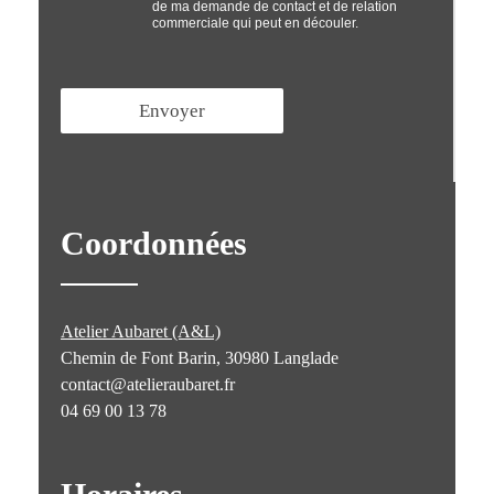
de ma demande de contact et de relation
'
commerciale qui peut en découler.
i
n
*
Envoyer
Coordonnées
Atelier Aubaret (A&L)
Chemin de Font Barin, 30980 Langlade
contact@atelieraubaret.fr
04 69 00 13 78