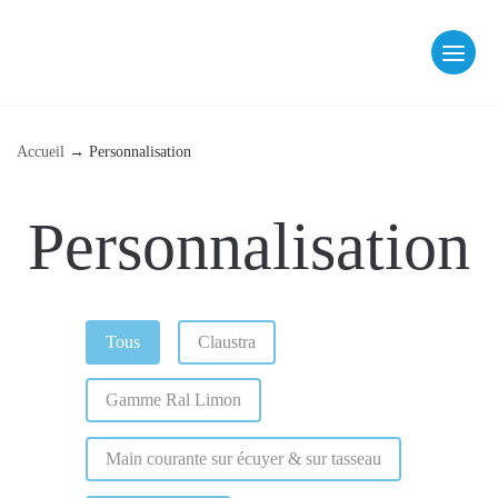
Skip
to
content
fab fa-facebook
fab fa-instagram
Accueil
→
Personnalisation
Personnalisation
Catégorie (Personnalisation)
Tous
Claustra
Gamme Ral Limon
Main courante sur écuyer & sur tasseau