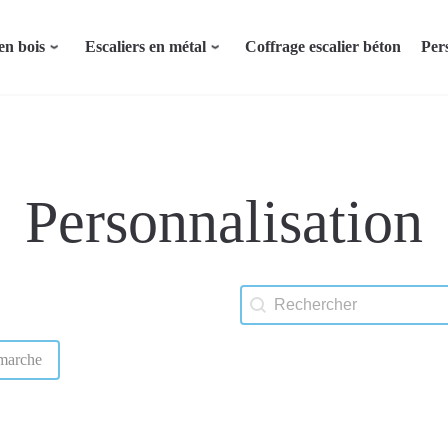
en bois
Escaliers en métal
Coffrage escalier béton
Per
Personnalisation
Rechercher
Rechercher
marche