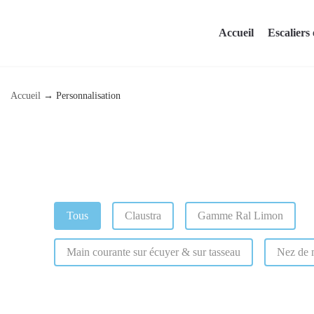
Skip
to
Accueil
Escaliers 
content
Accueil
→
Personnalisation
Catégorie (Personnalisation)
Tous
Claustra
Gamme Ral Limon
Main courante sur écuyer & sur tasseau
Nez de 