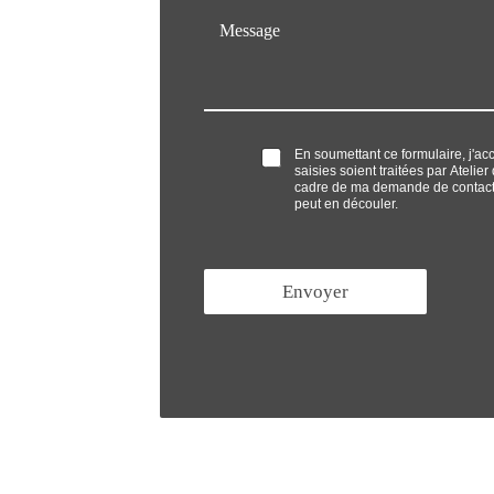
M
i
p
e
l
h
s
*
o
s
n
a
e
g
*
e
O
En soumettant ce formulaire, j'ac
*
saisies soient traitées par Atelie
p
cadre de ma demande de contact 
t
peut en découler.
'
i
n
*
Envoyer