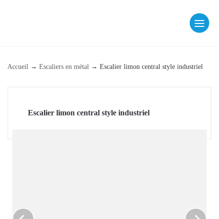
Skip
to
content
fab fa-facebook
fab fa-instagram
Accueil
→
Escaliers en métal
→
Escalier limon central style industriel
Escalier limon central style industriel