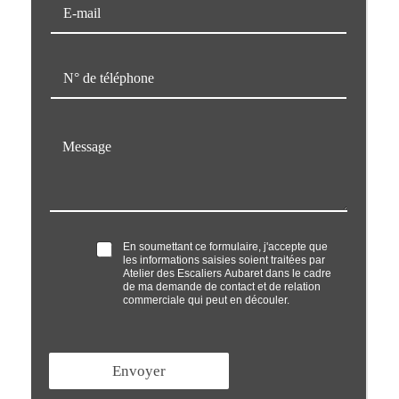
E
-
m
a
T
i
é
l
l
*
é
M
p
e
h
s
o
s
n
a
e
g
*
e
O
En soumettant ce formulaire, j'accepte que
*
les informations saisies soient traitées par
p
Atelier des Escaliers Aubaret dans le cadre
t
de ma demande de contact et de relation
'
commerciale qui peut en découler.
i
n
*
Envoyer