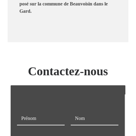
posé sur la commune de Beauvoisin dans le
Gard.
Contactez-nous
N
o
m
Prénom
Nom
*