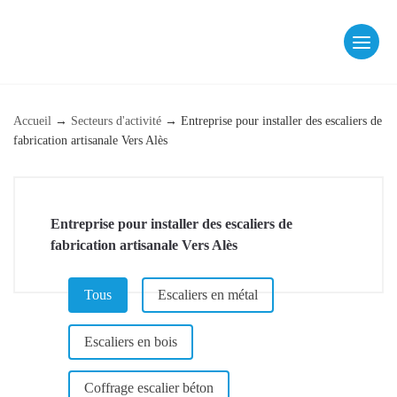
Skip
to
content
fab fa-facebook
fab fa-instagram
Accueil
→
Secteurs d'activité
→
Entreprise pour installer des escaliers de
fabrication artisanale Vers Alès
Entreprise pour installer des escaliers de
fabrication artisanale Vers Alès
CATÉGORIE (PAGE DE RÉFÉRENCEMENT)
Tous
Escaliers en métal
Escaliers en bois
Coffrage escalier béton