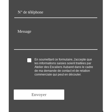
m
a
T
i
é
l
l
*
é
M
p
e
h
s
o
s
n
a
e
g
*
e
O
En soumettant ce formulaire, j'accepte que
*
les informations saisies soient traitées par
p
Atelier des Escaliers Aubaret dans le cadre
t
de ma demande de contact et de relation
'
commerciale qui peut en découler.
i
n
*
Envoyer