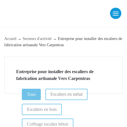
Skip
to
content
fab fa-facebook
fab fa-instagram
Accueil
→
Secteurs d'activité
→
Entreprise pour installer des escaliers de
fabrication artisanale Vers Carpentras
Entreprise pour installer des escaliers de
fabrication artisanale Vers Carpentras
CATÉGORIE (PAGE DE RÉFÉRENCEMENT)
Tous
Escaliers en métal
Escaliers en bois
Coffrage escalier béton