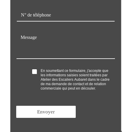
m
a
T
i
é
l
l
*
é
M
p
e
h
s
o
s
n
a
e
g
*
e
O
En soumettant ce formulaire, j'accepte que
*
les informations saisies soient traitées par
p
Atelier des Escaliers Aubaret dans le cadre
t
de ma demande de contact et de relation
'
commerciale qui peut en découler.
i
n
*
Envoyer