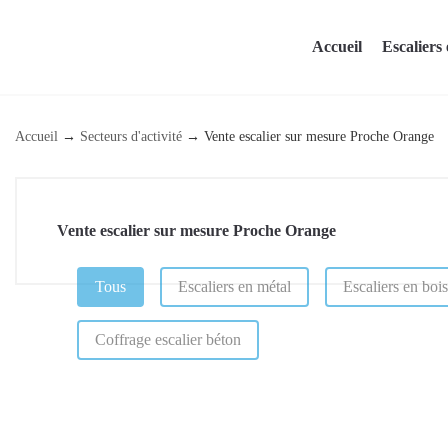
Skip
to
Accueil
Escaliers 
content
Accueil
→
Secteurs d'activité
→
Vente escalier sur mesure Proche Orange
Vente escalier sur mesure Proche Orange
CATÉGORIE (PAGE DE RÉFÉRENCEMENT)
Tous
Escaliers en métal
Escaliers en bois
Coffrage escalier béton