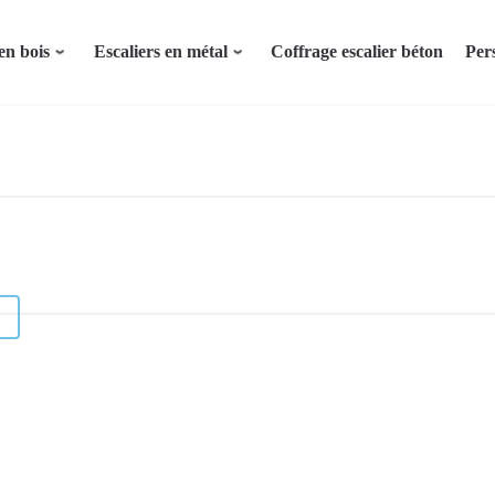
en bois
Escaliers en métal
Coffrage escalier béton
Per