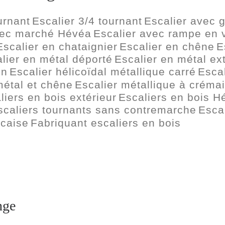
urnant
Escalier 3/4 tournant
Escalier avec 
vec marché Hévéa
Escalier avec rampe en 
Escalier en chataignier
Escalier en chêne
E
lier en métal déporté
Escalier en métal ex
in
Escalier hélicoïdal métallique carré
Escal
métal et chêne
Escalier métallique à crémai
liers en bois extérieur
Escaliers en bois H
scaliers tournants sans contremarche
Escal
ncaise
Fabriquant escaliers en bois
nge