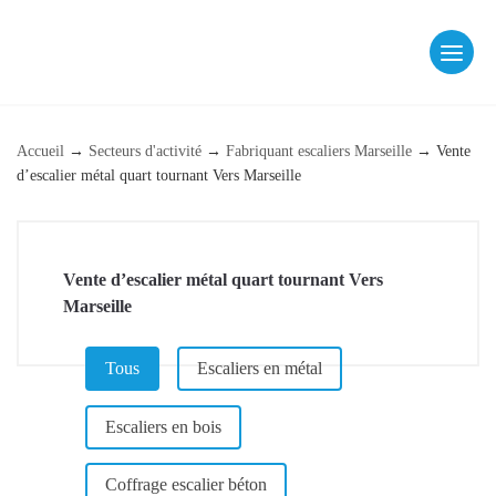
Skip
to
content
fab fa-facebook
fab fa-instagram
Accueil
→
Secteurs d'activité
→
Fabriquant escaliers Marseille
→
Vente
d’escalier métal quart tournant Vers Marseille
Vente d’escalier métal quart tournant Vers
Marseille
CATÉGORIE (PAGE DE RÉFÉRENCEMENT)
Tous
Escaliers en métal
Escaliers en bois
Coffrage escalier béton