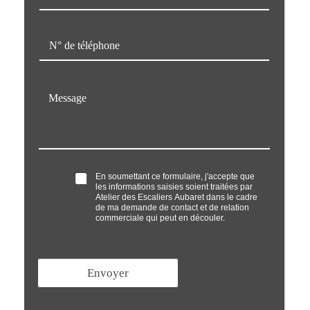
m
a
T
i
é
l
l
*
é
M
p
e
h
s
o
s
n
a
e
g
*
e
O
En soumettant ce formulaire, j'accepte que
*
les informations saisies soient traitées par
p
Atelier des Escaliers Aubaret dans le cadre
t
de ma demande de contact et de relation
'
commerciale qui peut en découler.
i
n
*
Envoyer