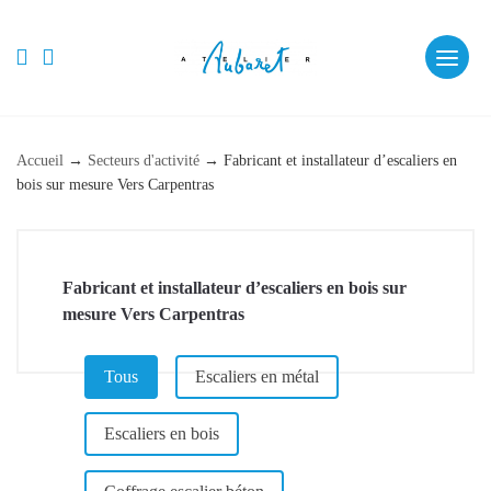
Skip
to
fab fa-facebook
fab fa-instagram
content
Accueil
→
Secteurs d'activité
→
Fabricant et installateur d’escaliers en
bois sur mesure Vers Carpentras
Fabricant et installateur d’escaliers en bois sur
mesure Vers Carpentras
CATÉGORIE (PAGE DE RÉFÉRENCEMENT)
Tous
Escaliers en métal
Escaliers en bois