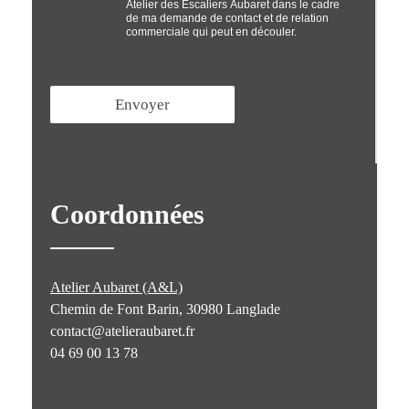
Atelier des Escaliers Aubaret dans le cadre
t
de ma demande de contact et de relation
'
commerciale qui peut en découler.
i
n
*
Envoyer
Coordonnées
Atelier Aubaret (A&L)
Chemin de Font Barin, 30980 Langlade
contact@atelieraubaret.fr
04 69 00 13 78