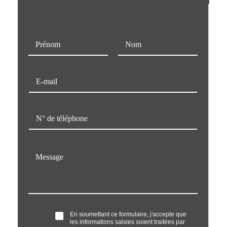
N
o
m
Prénom
Nom
*
E
-
m
a
T
i
é
l
l
*
é
M
p
e
h
s
o
s
n
a
e
g
*
e
O
En soumettant ce formulaire, j'accepte que
*
les informations saisies soient traitées par
p