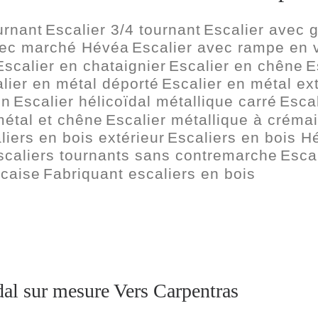
urnant
Escalier 3/4 tournant
Escalier avec 
vec marché Hévéa
Escalier avec rampe en 
Escalier en chataignier
Escalier en chêne
E
lier en métal déporté
Escalier en métal ex
in
Escalier hélicoïdal métallique carré
Escal
métal et chêne
Escalier métallique à crémai
liers en bois extérieur
Escaliers en bois H
scaliers tournants sans contremarche
Escal
ncaise
Fabriquant escaliers en bois
ïdal sur mesure Vers Carpentras