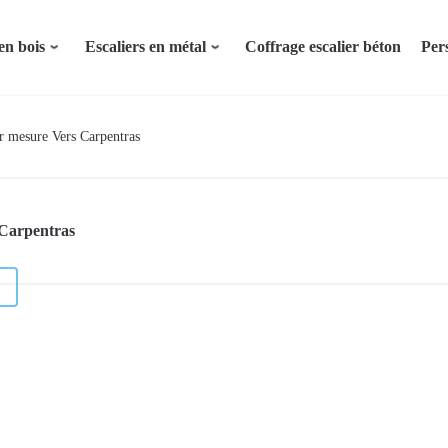
en bois
Escaliers en métal
Coffrage escalier béton
Per
ur mesure Vers Carpentras
 Carpentras