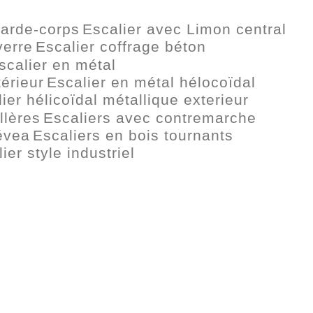
garde-corps
Escalier avec Limon central
verre
Escalier coffrage béton
scalier en métal
térieur
Escalier en métal hélocoïdal
ier hélicoïdal métallique exterieur
llères
Escaliers avec contremarche
évea
Escaliers en bois tournants
ier style industriel