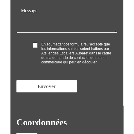
é
M
p
e
h
s
o
s
n
a
e
g
*
e
O
En soumettant ce formulaire, j'accepte que
*
les informations saisies soient traitées par
p
Atelier des Escaliers Aubaret dans le cadre
t
de ma demande de contact et de relation
'
commerciale qui peut en découler.
i
n
*
Envoyer
Coordonnées