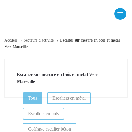
Skip
to
content
fab fa-facebook
fab fa-instagram
Accueil
→
Secteurs d'activité
→
Escalier sur mesure en bois et métal
Vers Marseille
Escalier sur mesure en bois et métal Vers
Marseille
CATÉGORIE (PAGE DE RÉFÉRENCEMENT)
Tous
Escaliers en métal
Escaliers en bois
Coffrage escalier béton