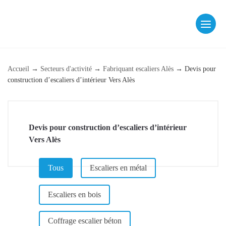
Skip
to
content
fab fa-facebook
fab fa-instagram
Accueil
→
Secteurs d'activité
→
Fabriquant escaliers Alès
→
Devis pour
construction d’escaliers d’intérieur Vers Alès
Devis pour construction d’escaliers d’intérieur
Vers Alès
CATÉGORIE (PAGE DE RÉFÉRENCEMENT)
Tous
Escaliers en métal
Escaliers en bois
Coffrage escalier béton