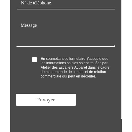
i
é
l
l
*
é
M
p
e
h
s
o
s
n
a
e
g
*
e
O
En soumettant ce formulaire, j'accepte que
*
les informations saisies soient traitées par
p
Atelier des Escaliers Aubaret dans le cadre
t
de ma demande de contact et de relation
'
commerciale qui peut en découler.
i
n
*
Envoyer