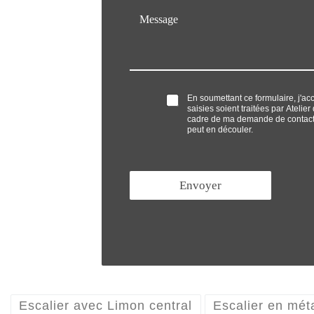
M
i
p
e
l
h
s
*
o
s
n
a
e
g
*
e
O
En soumettant ce formulaire, j'ac
*
saisies soient traitées par Atelie
p
cadre de ma demande de contact 
t
peut en découler.
'
i
n
*
Envoyer
Escalier avec Limon central
Escalier en mét