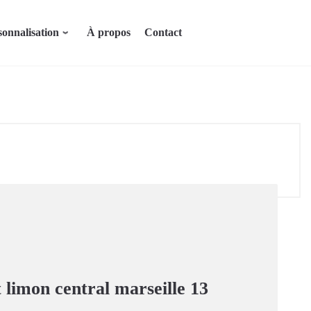
sonnalisation
À propos
Contact
fab fa-facebook
fab fa-instagra
t limon central marseille 13